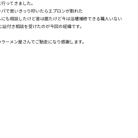
に行ってきました。
ッパで思いきっり叩いたらエプロンが割れた
んにも相談したけど昔は居たけど今は浴槽補修できる職人いない
に辿付き相談を受けたのが今回の経緯です。
のラーメン屋さんでご馳走になり感謝します。