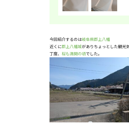
今回紹介するのは
岐阜県郡上八幡
近くに
郡上八幡城
がありちょっとした観光
丁度、
桜も満開の頃
でした。