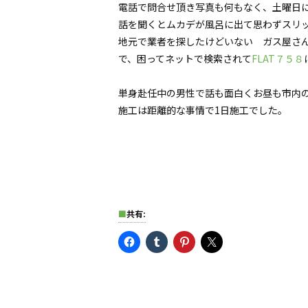
電話で問合せ頂き写真も何もなく、土曜日
話を聞くとムカデが風呂に出て思わずスリ
地元で業者を探したけどいない ガス屋さ
で、困ってネットで検索されて
FLAT７５８
単身赴任中の男性で話も面白くお昼も市内
施工は距離的な事情で1日施工でした。
共有: